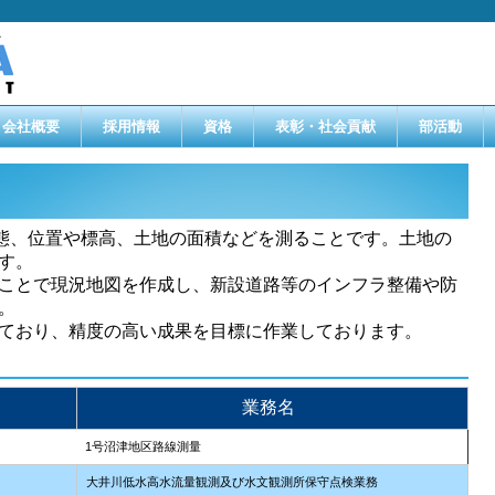
会社概要
採用情報
資格
表彰・社会貢献
部活動
態、位置や標高、土地の面積などを測ることです。土地の
す。
ことで現況地図を作成し、新設道路等のインフラ整備や防
。
ており、精度の高い成果を目標に作業しております。
業務名
1号沼津地区路線測量
大井川低水高水流量観測及び水文観測所保守点検業務