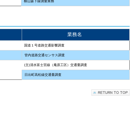
横山森下線測量業務
業務名
国道１号道路交通影響調査
管内道路交通センサス調査
(主)清水富士宮線（庵原工区）交通量調査
日出町高松線交通量調査