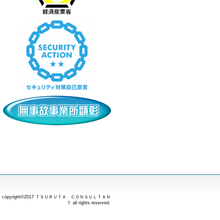
copyright©2017 ＴＳＵＲＵＴＡ ＣＯＮＳＵＬＴＡＮ
Ｔ all rights reserved.