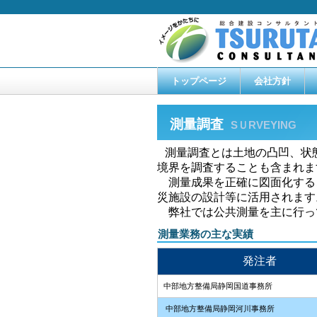
トップページ
会社方針
測量調査
SＵRVEYING
測量調査とは土地の凸凹、状
境界を調査することも含まれま
測量成果を正確に図面化する
災施設の設計等に活用されます
弊社では公共測量を主に行っ
測量業務の主な実績
発注者
中部地方整備局静岡国道事務所
中部地方整備局静岡河川事務所