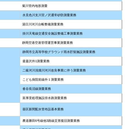
菊川管内地形測量
水見色川支川宮ノ沢通常砂防測量業務
湯日川河川台帳整備測量業務
掛川天竜線交通安全施設整備工事測量業務
静岡空港空港管理運営事業測量業務
静岡市立高等学校グラウンド雨水貯留施設測量業務
釜蓋沢外1測量業務
二級河川浅畑川河川改良事業に伴う測量業務
こども病院前線外１測量業務
沓谷長沼線測量業務
富厚里処理施設排水路測量業務
葵区新間配水管布設基本業務
農道勝田6号線他3路線災害復旧測量業務